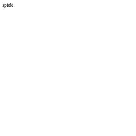
spiele