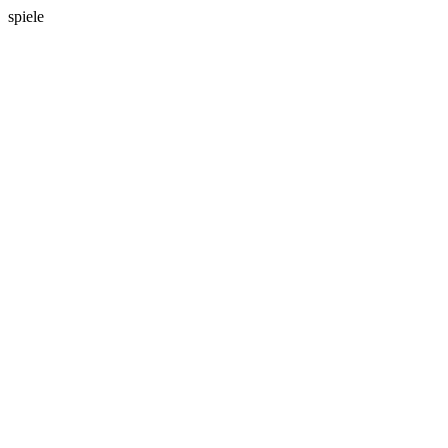
spiele