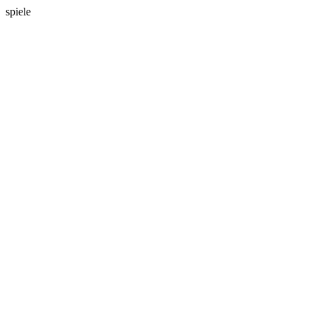
spiele