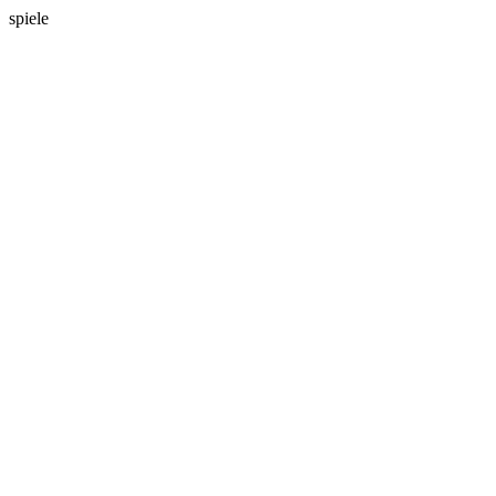
spiele