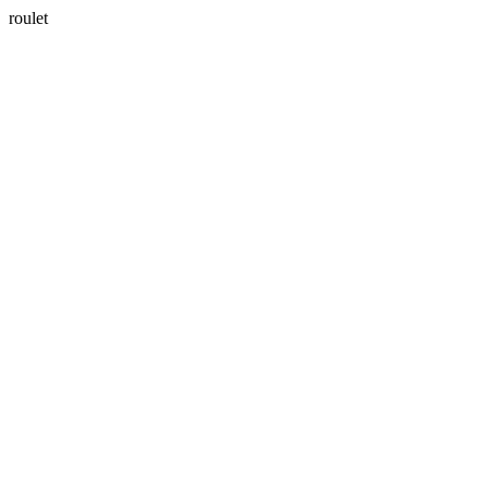
roulet