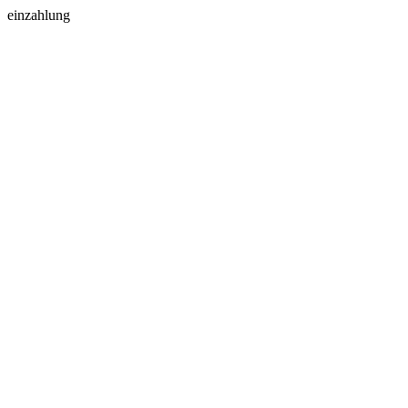
einzahlung