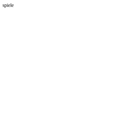
spiele