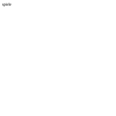
spiele