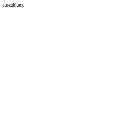
auszahlung