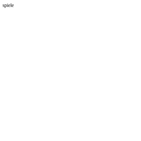
spiele