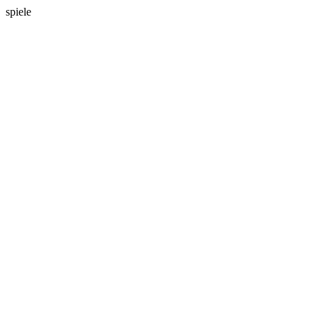
spiele