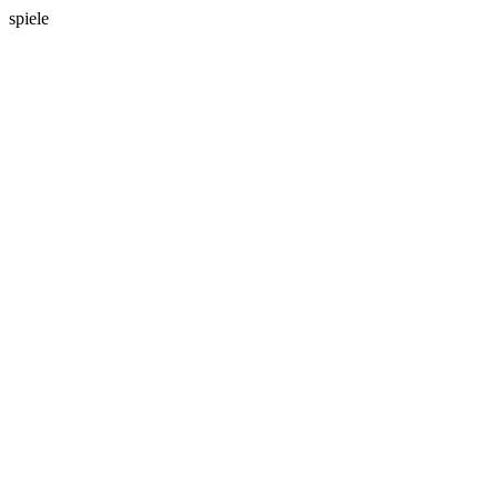
spiele